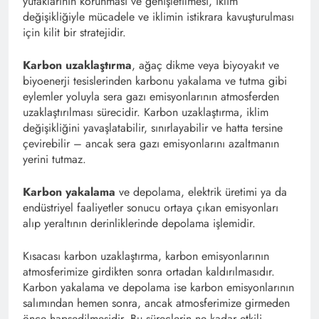
yutaklarının korunması ve genişletilmesi, iklim
değişikliğiyle mücadele ve iklimin istikrara kavuşturulması
için kilit bir stratejidir.
Karbon uzaklaştırma
, ağaç dikme veya biyoyakıt ve
biyoenerji tesislerinden karbonu yakalama ve tutma gibi
eylemler yoluyla sera gazı emisyonlarının atmosferden
uzaklaştırılması sürecidir. Karbon uzaklaştırma, iklim
değişikliğini yavaşlatabilir, sınırlayabilir ve hatta tersine
çevirebilir – ancak sera gazı emisyonlarını azaltmanın
yerini tutmaz.
Karbon yakalama
ve depolama, elektrik üretimi ya da
endüstriyel faaliyetler sonucu ortaya çıkan emisyonları
alıp yeraltının derinliklerinde depolama işlemidir.
Kısacası karbon uzaklaştırma, karbon emisyonlarının
atmosferimize girdikten sonra ortadan kaldırılmasıdır.
Karbon yakalama ve depolama ise karbon emisyonlarının
salımından hemen sonra, ancak atmosferimize girmeden
önce hapsedilmesidir. Bu süreçlerin ne kadar etkili