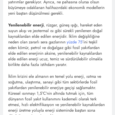
yatırımlar gerekiyor. Ayrıca, ne pahasına olursa olsun
büyümeye odaklanan halihazırdaki ekonomik modellerin
yeni baştan düşünülmesi gerekli.
Yenilenebilir enerji
, rüzgar, güneş ışığı, hareket eden
suyun akışı ve jeotermal ısı gibi sürekli yenilenen doğal
kaynaklardan elde edilen enerjidir. İklim değişikliğine
neden olan zararlı sera gazlarının
yüzde 75
’ini teşkil
eden kömür, petrol ve doğalgaz gibi fosil yakıtlardan
elde edilen enerjinin aksine, yenilenebilir kaynaklardan
elde edilen enerji ucuz, temiz ve sürdürülebilir olmakla
birlikte daha fazla istihdam yaratır.
İklim krizini ele almanın en temel yolu enerji, ısıtma ve
soğutma, ulaştırma, sanayi gibi tüm sektörlerde fosil
yakıtlardan yenilenebilir enerjiye geçişi sağlamaktır.
Küresel ısınmayı 1,5°C’nin altında tutmak için, tüm
dünyanın fosil yakıt kullanımını kademeli olarak terk
etmesi, hızlı elektrifikasyon ve yenilenebilir kaynaklardan
enerji üretme yoluyla enerji sisteminde baştan sona