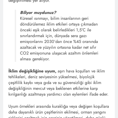
değiştirilmesi yer alıyor.
Biliyor muydunuz?
Küresel ısınmayı, bilim insanlarının geri
döndürülemez iklim etkileri ortaya çıkmadan
önceki eşik olarak belirledikleri 1,5°C ile
sınırlandırmak için, dünyada sera gazı
emisyonlarını 2030’dan önce %45 oranında
azaltacak ve yüzyılın ortasına kadar net sıfır
CO2 emisyonuna ulaşacak azaltım önlemleri
alması gerekiyor.
İklim değişikliğine uyum,
aşırı hava koşulları ve iklim
tehlikeleri, deniz seviyesinin yükselmesi, biyolojik
çeşitlilik kaybı veya gıda ve su güvensizliği gibi iklim
değişikliğinin mevcut veya beklenen etkilerine karşı
kırılganlığı azaltmaya yardımcı olan eylemleri ifade eder.
Uyum örnekleri arasında kuraklığa veya değişen koşullara
daha dayanıklı ürün çeşitlerinin ekilmesi, orman yangını
risklerini azaltmak için arazinin yönetilmesi, daha güçlü