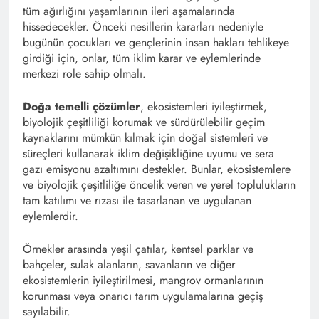
tüm ağırlığını yaşamlarının ileri aşamalarında
hissedecekler. Önceki nesillerin kararları nedeniyle
bugünün çocukları ve gençlerinin insan hakları tehlikeye
girdiği için, onlar, tüm iklim karar ve eylemlerinde
merkezi role sahip olmalı.
Doğa temelli çözümler
, ekosistemleri iyileştirmek,
biyolojik çeşitliliği korumak ve sürdürülebilir geçim
kaynaklarını mümkün kılmak için doğal sistemleri ve
süreçleri kullanarak iklim değişikliğine uyumu ve sera
gazı emisyonu azaltımını destekler. Bunlar, ekosistemlere
ve biyolojik çeşitliliğe öncelik veren ve yerel toplulukların
tam katılımı ve rızası ile tasarlanan ve uygulanan
eylemlerdir.
Örnekler arasında yeşil çatılar, kentsel parklar ve
bahçeler, sulak alanların, savanların ve diğer
ekosistemlerin iyileştirilmesi, mangrov ormanlarının
korunması veya onarıcı tarım uygulamalarına geçiş
sayılabilir.