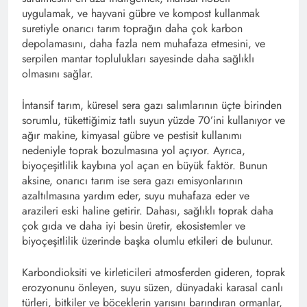
uygulamak, ve hayvani gübre ve kompost kullanmak
suretiyle onarıcı tarım toprağın daha çok karbon
depolamasını, daha fazla nem muhafaza etmesini, ve
serpilen mantar toplulukları sayesinde daha sağlıklı
olmasını sağlar.
İntansif tarım, küresel sera gazı salımlarının üçte birinden
sorumlu, tükettiğimiz tatlı suyun yüzde 70’ini kullanıyor ve
ağır makine, kimyasal gübre ve pestisit kullanımı
nedeniyle toprak bozulmasına yol açıyor. Ayrıca,
biyoçeşitlilik kaybına yol açan en büyük faktör. Bunun
aksine, onarıcı tarım ise sera gazı emisyonlarının
azaltılmasına yardım eder, suyu muhafaza eder ve
arazileri eski haline getirir. Dahası, sağlıklı toprak daha
çok gıda ve daha iyi besin üretir, ekosistemler ve
biyoçeşitlilik üzerinde başka olumlu etkileri de bulunur.
Karbondioksiti ve kirleticileri atmosferden gideren, toprak
erozyonunu önleyen, suyu süzen, dünyadaki karasal canlı
türleri, bitkiler ve böceklerin yarısını barındıran ormanlar,