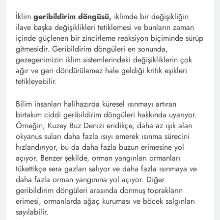
İklim
geribildirim döngüsü,
iklimde bir değişikliğin
ilave başka değişiklikleri tetiklemesi ve bunların zaman
içinde güçlenen bir zincirleme reaksiyon biçiminde sürüp
gitmesidir. Geribildirim döngüleri en sonunda,
gezegenimizin iklim sistemlerindeki değişikliklerin çok
ağır ve geri döndürülemez hale geldiği kritik eşikleri
tetikleyebilir.
Bilim insanları halihazırda küresel ısınmayı artıran
birtakım ciddi geribildirim döngüleri hakkında uyarıyor.
Örneğin, Kuzey Buz Denizi eridikçe, daha az ışık alan
okyanus suları daha fazla ısıyı emerek ısınma sürecini
hızlandırıyor, bu da daha fazla buzun erimesine yol
açıyor. Benzer şekilde, orman yangınları ormanları
tükettikçe sera gazları salıyor ve daha fazla ısınmaya ve
daha fazla orman yangınına yol açıyor. Diğer
geribildirim döngüleri arasında donmuş toprakların
erimesi, ormanlarda ağaç kuruması ve böcek salgınları
sayılabilir.