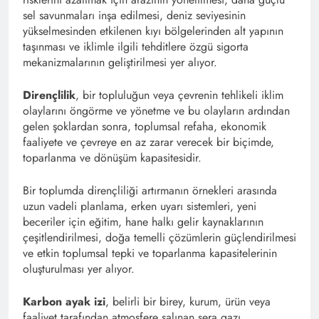
sel savunmaları inşa edilmesi, deniz seviyesinin
yükselmesinden etkilenen kıyı bölgelerinden alt yapının
taşınması ve iklimle ilgili tehditlere özgü sigorta
mekanizmalarının geliştirilmesi yer alıyor.
Dirençlilik
, bir topluluğun veya çevrenin tehlikeli iklim
olaylarını öngörme ve yönetme ve bu olayların ardından
gelen şoklardan sonra, toplumsal refaha, ekonomik
faaliyete ve çevreye en az zarar verecek bir biçimde,
toparlanma ve dönüşüm kapasitesidir.
Bir toplumda dirençliliği artırmanın örnekleri arasında
uzun vadeli planlama, erken uyarı sistemleri, yeni
beceriler için eğitim, hane halkı gelir kaynaklarının
çeşitlendirilmesi, doğa temelli çözümlerin güçlendirilmesi
ve etkin toplumsal tepki ve toparlanma kapasitelerinin
oluşturulması yer alıyor.
Karbon ayak izi
, belirli bir birey, kurum, ürün veya
faaliyet tarafından atmosfere salınan sera gazı