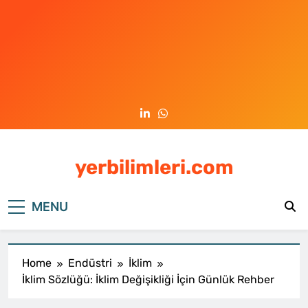
Skip
to
content
yerbilimleri.com
MENU
Home
Endüstri
İklim
İklim Sözlüğü: İklim Değişikliği İçin Günlük Rehber