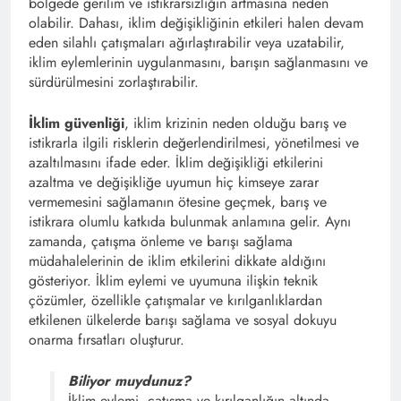
bölgede gerilim ve istikrarsızlığın artmasına neden
olabilir. Dahası, iklim değişikliğinin etkileri halen devam
eden silahlı çatışmaları ağırlaştırabilir veya uzatabilir,
iklim eylemlerinin uygulanmasını, barışın sağlanmasını ve
sürdürülmesini zorlaştırabilir.
İklim güvenliği
, iklim krizinin neden olduğu barış ve
istikrarla ilgili risklerin değerlendirilmesi, yönetilmesi ve
azaltılmasını ifade eder. İklim değişikliği etkilerini
azaltma ve değişikliğe uyumun hiç kimseye zarar
vermemesini sağlamanın ötesine geçmek, barış ve
istikrara olumlu katkıda bulunmak anlamına gelir. Aynı
zamanda, çatışma önleme ve barışı sağlama
müdahalelerinin de iklim etkilerini dikkate aldığını
gösteriyor. İklim eylemi ve uyumuna ilişkin teknik
çözümler, özellikle çatışmalar ve kırılganlıklardan
etkilenen ülkelerde barışı sağlama ve sosyal dokuyu
onarma fırsatları oluşturur.
Biliyor muydunuz?
İklim eylemi, çatışma ve kırılganlığın altında