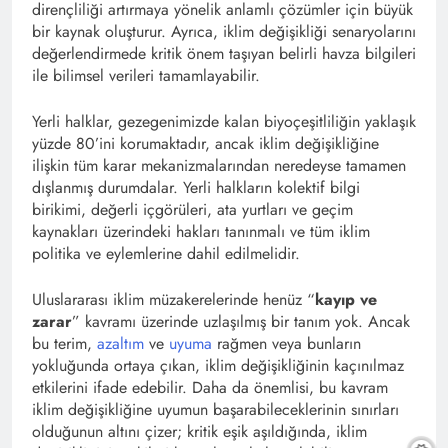
dirençliliği artırmaya yönelik anlamlı çözümler için büyük
bir kaynak oluşturur. Ayrıca, iklim değişikliği senaryolarını
değerlendirmede kritik önem taşıyan belirli havza bilgileri
ile bilimsel verileri tamamlayabilir.
Yerli halklar, gezegenimizde kalan biyoçeşitliliğin yaklaşık
yüzde 80’ini korumaktadır, ancak iklim değişikliğine
ilişkin tüm karar mekanizmalarından neredeyse tamamen
dışlanmış durumdalar. Yerli halkların kolektif bilgi
birikimi, değerli içgörüleri, ata yurtları ve geçim
kaynakları üzerindeki hakları tanınmalı ve tüm iklim
politika ve eylemlerine dahil edilmelidir.
Uluslararası iklim müzakerelerinde henüz “
kayıp ve
zarar
” kavramı üzerinde uzlaşılmış bir tanım yok. Ancak
bu terim,
azaltım
ve
uyuma
rağmen veya bunların
yokluğunda ortaya çıkan, iklim değişikliğinin kaçınılmaz
etkilerini ifade edebilir. Daha da önemlisi, bu kavram
iklim değişikliğine uyumun başarabileceklerinin sınırları
olduğunun altını çizer; kritik eşik aşıldığında, iklim