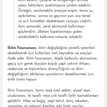
yatan faktörlerin azaltılmasına yardım edebilir.
Örneğin, yenilenebilir enerjiye erişim, temiz su,
aydınlatma, ısınma ve geçimin yanı sıra temel
ve acil hizmetleri destekleyen cansuyu olabilir.
Aynı zamanda, yerel ekonomik kalkınmayı
güçlendirir, ülkeleri toparlanmaya giden
sürdürülebilir kalkınma rotasına sokabilir.
İklim finansmanı
, iklim değişikliğine yönelik eylemleri
desteklemek için kullanılan mali kaynaklar ve araçları
ifade eder. İklim finansmanı, düşük karbonlu ekonomiye
geçiş için gerek duyulan büyük çaplı yatırım ihtiyacı
nedeniyle ve toplumların dirençliliğinin ve iklim
değişikliğinin etkilerine uyumlarının desteklenmesi için
kritik önem taşıyor.
İklim finansmanı, kamu veya özel sektör, ulusal veya
uluslararası, iki taraflı veya çok taraflı farklı kaynaklardan
gelebilir. Hibe ve bağış, yeşil tahvil, borç takasları,
garantiler ve imtiyazlı krediler gibi farklı araçlar