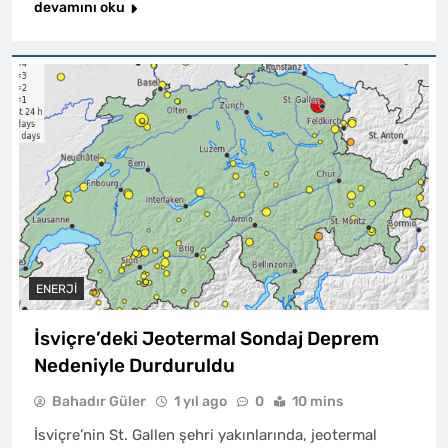
devamını oku
ENERJI
İsviçre’deki Jeotermal Sondaj Deprem
Nedeniyle Durduruldu
Bahadır Güler
1 yıl ago
0
10 mins
İsviçre’nin St. Gallen şehri yakınlarında, jeotermal