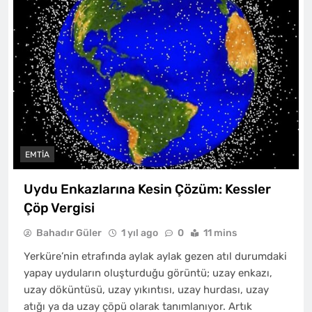
EMTIA
Uydu Enkazlarına Kesin Çözüm: Kessler
Çöp Vergisi
Bahadır Güler
1 yıl ago
0
11 mins
Yerküre’nin etrafında aylak aylak gezen atıl durumdaki
yapay uyduların oluşturduğu görüntü; uzay enkazı,
uzay döküntüsü, uzay yıkıntısı, uzay hurdası, uzay
atığı ya da uzay çöpü olarak tanımlanıyor. Artık