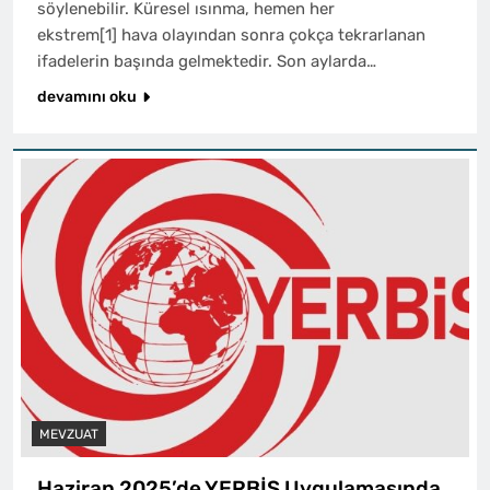
söylenebilir. Küresel ısınma, hemen her
ekstrem[1] hava olayından sonra çokça tekrarlanan
ifadelerin başında gelmektedir. Son aylarda…
devamını oku
MEVZUAT
Haziran 2025’de YERBİS Uygulamasında