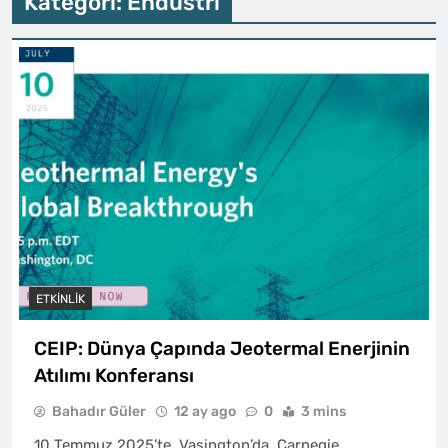
Kategori:
Endüstri
ETKINLIK
CEIP: Dünya Çapında Jeotermal Enerjinin
Atılımı Konferansı
Bahadır Güler
12 ay ago
0
3 mins
10 Temmuz 2025’te, Vaşington’da, Carnegie