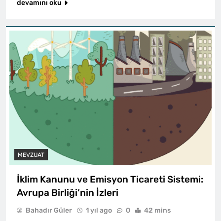
devamını oku
MEVZUAT
İklim Kanunu ve Emisyon Ticareti Sistemi:
Avrupa Birliği’nin İzleri
Bahadır Güler
1 yıl ago
0
42 mins