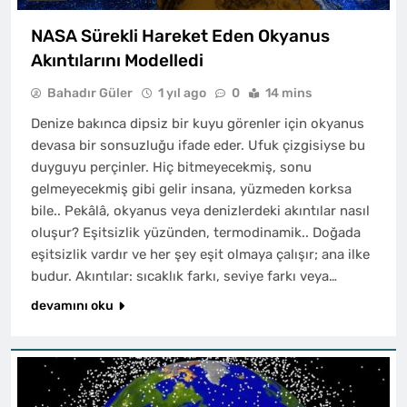
NASA Sürekli Hareket Eden Okyanus
Akıntılarını Modelledi
Bahadır Güler
1 yıl ago
0
14 mins
Denize bakınca dipsiz bir kuyu görenler için okyanus
devasa bir sonsuzluğu ifade eder. Ufuk çizgisiyse bu
duyguyu perçinler. Hiç bitmeyecekmiş, sonu
gelmeyecekmiş gibi gelir insana, yüzmeden korksa
bile.. Pekâlâ, okyanus veya denizlerdeki akıntılar nasıl
oluşur? Eşitsizlik yüzünden, termodinamik.. Doğada
eşitsizlik vardır ve her şey eşit olmaya çalışır; ana ilke
budur. Akıntılar: sıcaklık farkı, seviye farkı veya…
devamını oku