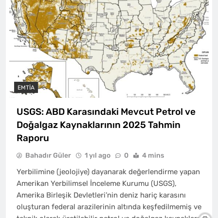
EMTIA
USGS: ABD Karasındaki Mevcut Petrol ve
Doğalgaz Kaynaklarının 2025 Tahmin
Raporu
Bahadır Güler
1 yıl ago
0
4 mins
Yerbilimine (jeolojiye) dayanarak değerlendirme yapan
Amerikan Yerbilimsel İnceleme Kurumu (USGS),
Amerika Birleşik Devletleri’nin deniz hariç karasını
oluşturan federal arazilerinin altında keşfedilmemiş ve