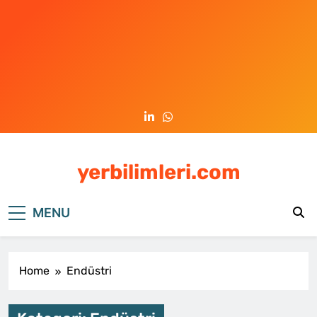
Skip
to
content
yerbilimleri.com
MENU
Home
Endüstri