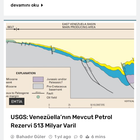
devamını oku
EMTIA
USGS: Venezüella’nın Mevcut Petrol
Rezervi 513 Milyar Varil
Bahadır Güler
1 yıl ago
0
6 mins