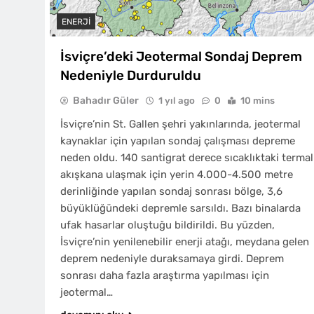
ENERJI
İsviçre’deki Jeotermal Sondaj Deprem
Nedeniyle Durduruldu
Bahadır Güler
1 yıl ago
0
10 mins
İsviçre’nin St. Gallen şehri yakınlarında, jeotermal
kaynaklar için yapılan sondaj çalışması depreme
neden oldu. 140 santigrat derece sıcaklıktaki termal
akışkana ulaşmak için yerin 4.000-4.500 metre
derinliğinde yapılan sondaj sonrası bölge, 3,6
büyüklüğündeki depremle sarsıldı. Bazı binalarda
ufak hasarlar oluştuğu bildirildi. Bu yüzden,
İsviçre’nin yenilenebilir enerji atağı, meydana gelen
deprem nedeniyle duraksamaya girdi. Deprem
sonrası daha fazla araştırma yapılması için
jeotermal…