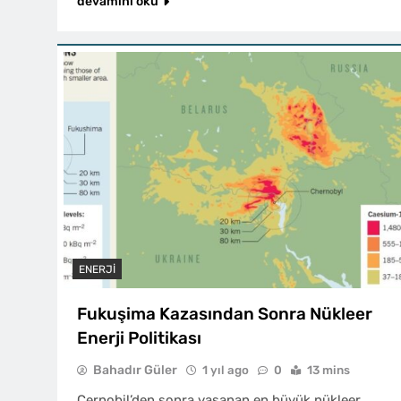
devamını oku
ENERJI
Fukuşima Kazasından Sonra Nükleer
Enerji Politikası
Bahadır Güler
1 yıl ago
0
13 mins
Çernobil’den sonra yaşanan en büyük nükleer