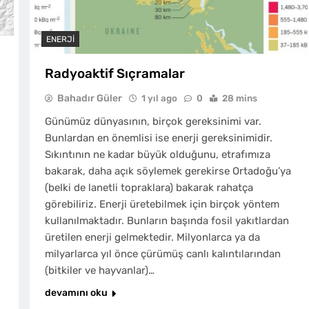
ENERJI
Radyoaktif Sıçramalar
Bahadır Güler
1 yıl ago
0
28 mins
Günümüz dünyasının, birçok gereksinimi var.
Bunlardan en önemlisi ise enerji gereksinimidir.
Sıkıntının ne kadar büyük olduğunu, etrafımıza
bakarak, daha açık söylemek gerekirse Ortadoğu’ya
(belki de lanetli topraklara) bakarak rahatça
görebiliriz. Enerji üretebilmek için birçok yöntem
kullanılmaktadır. Bunların başında fosil yakıtlardan
üretilen enerji gelmektedir. Milyonlarca ya da
milyarlarca yıl önce çürümüş canlı kalıntılarından
(bitkiler ve hayvanlar)…
devamını oku