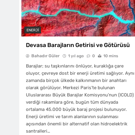
ENERJI
Devasa Barajların Getirisi ve Götürüsü
Bahadır Güler
1 yıl ago
0
10 mins
Barajlar; su taşkınlarını önlüyor, kuraklığa çare
oluyor, çevreye dost bir enerji üretimi sağlıyor. Aynı
zamanda birçok ülkede kalkınmanın bir anahtarı
olarak görülüyor. Merkezi Paris’te bulunan
Uluslararası Büyük Barajlar Komisyonu’nun (ICOLD)
verdiği rakamlara göre, bugün tüm dünyada
ortalama 45.000 büyük baraj projesi bulunuyor.
Enerji üretimi ve tarım alanlarının sulanması
açısından önemli bir alternatif olan hidroelektrik
santralleri…