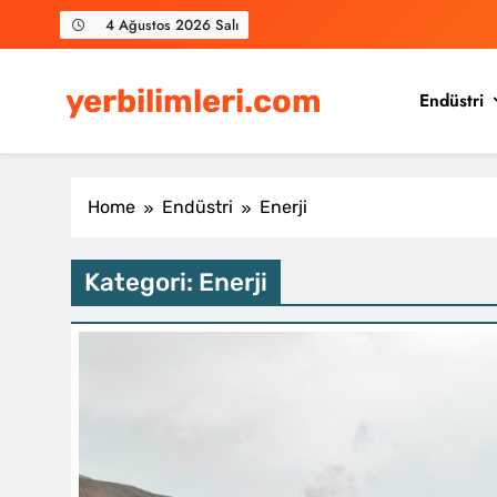
Skip
4 Ağustos 2026 Salı
to
content
yerbilimleri.com
Endüstri
Home
Endüstri
Enerji
Kategori:
Enerji