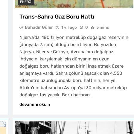
ENERJI
Trans-Sahra Gaz Boru Hattı
Bahadır Güler
1 yıl ago
0
5 mins
Nijerya’da, 180 trilyon metreküp doğalgaz rezervinin
(dünyada 7. sıra) olduğu belirtiliyor. Bu yüzden
Nijerya, Nijer ve Cezayir, Avrupa’nın doğalgaz
ihtiyacını karşılamak için dünyanın en uzun
doğalgaz boru hatlarından birini inşa etmek üzere
anlaşmaya vardı. Sahra çölünü aşacak olan 4.550
kilometre uzunluğundaki boru hattının, her yıl
Afrika’nın batısından Avrupa’ya 30 milyar metreküp
doğalgaz taşıyacak. Boru hattının…
devamını oku