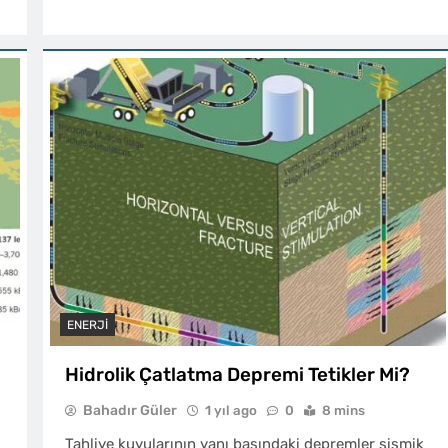
ENERJI
Hidrolik Çatlatma Depremi Tetikler Mi?
Bahadır Güler
1 yıl ago
0
8 mins
Tahliye kuyularının yanı başındaki depremler sismik