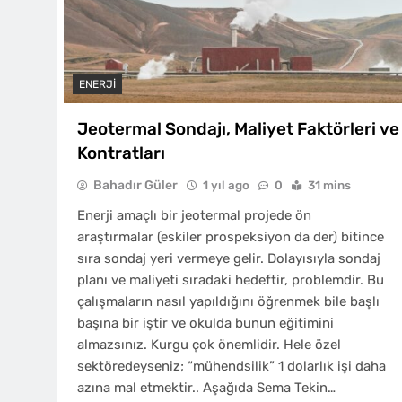
ENERJI
Jeotermal Sondajı, Maliyet Faktörleri ve
Kontratları
Bahadır Güler
1 yıl ago
0
31 mins
Enerji amaçlı bir jeotermal projede ön
araştırmalar (eskiler prospeksiyon da der) bitince
sıra sondaj yeri vermeye gelir. Dolayısıyla sondaj
planı ve maliyeti sıradaki hedeftir, problemdir. Bu
çalışmaların nasıl yapıldığını öğrenmek bile başlı
başına bir iştir ve okulda bunun eğitimini
almazsınız. Kurgu çok önemlidir. Hele özel
sektöredeyseniz; “mühendsilik” 1 dolarlık işi daha
azına mal etmektir.. Aşağıda Sema Tekin…