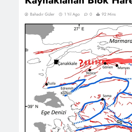
Kaynaklanan Blok Hare
Bahadır Güler
1 Yıl Ago
0
92 Mins