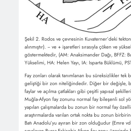
Şekil 2. Rodos ve çevresinin Kuvaterner’deki tekto
alınmıştır). − ve + işaretleri sırasıyla çöken ve yük
göstermektedir, (AM: Anaksimander Dağı, BFFZ: Bur
Yükselimi, HA: Helen Yayı, IA: Isparta Büklümü, P
Fay zonları olarak tanımlanan bu süreksizlikler tek b
geliştiği bir zon niteliğindedir. Diğer bir değişle, 
faylar ve açılma çatlakları gibi çeşitli yapısal şeki
Muğla-Afyon fay zonunu normal fay bileşenli sol yön
yapılan çalışmalarda bu zonun bir normal fay özelli
araştırmalarda varılan ortak nokta bu zonun birbirin
Batı Anadolu’yu ayıran bir zon olduğudur (Emre vd
sınırlayan Bursa-Eskişehir-Afyon fay zonu üzerinde bu