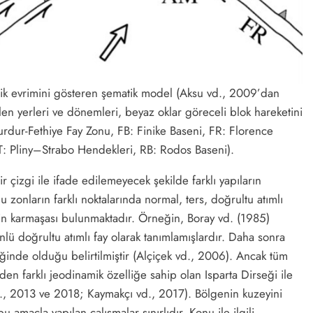
nik evrimini gösteren şematik model (Aksu vd., 2009’dan
selen yerleri ve dönemleri, beyaz oklar göreceli blok hareketini
dur-Fethiye Fay Zonu, FB: Finike Baseni, FR: Florence
ST: Pliny–Strabo Hendekleri, RB: Rodos Baseni).
ir çizgi ile ifade edilemeyecek şekilde farklı yapıların
bu zonların farklı noktalarında normal, ters, doğrultu atımlı
llerin karmaşası bulunmaktadır. Örneğin, Boray vd. (1985)
lü doğrultu atımlı fay olarak tanımlamışlardır. Daha sonra
ğinde olduğu belirtilmiştir (Alçiçek vd., 2006). Ancak tüm
den farklı jeodinamik özelliğe sahip olan Isparta Dirseği ile
., 2013 ve 2018; Kaymakçı vd., 2017). Bölgenin kuzeyini
 amaçla yapılan çalışmalar sınırlıdır. Konu ile ilgili