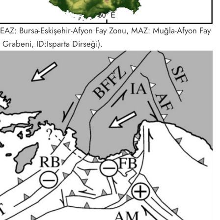
ı (BEAZ: Bursa-Eskişehir-Afyon Fay Zonu, MAZ: Muğla-Afyon Fay
abeni, ID:Isparta Dirseği).