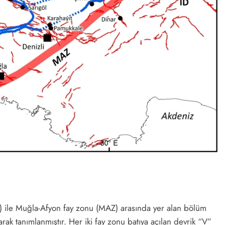
) ile Muğla-Afyon fay zonu (MAZ) arasında yer alan bölüm
rak tanımlanmıştır. Her iki fay zonu batıya açılan devrik “V”