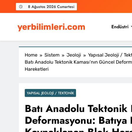
Skip
8 Ağustos 2026 Cumartesi
to
content
yerbilimleri.com
Endüstri
Home
Sistem
Jeoloji
Yapısal Jeoloji / Tek
Batı Anadolu Tektonik Kaması’nın Güncel Defor
Hareketleri
YAPISAL JEOLOJI / TEKTONIK
Batı Anadolu Tektonik
Deformasyonu: Batıya 