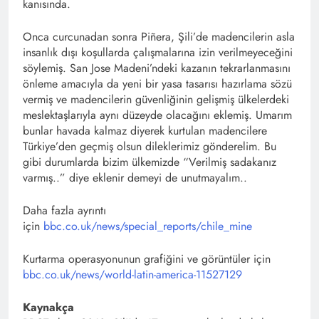
kanısında.
Onca curcunadan sonra Piñera, Şili’de madencilerin asla
insanlık dışı koşullarda çalışmalarına izin verilmeyeceğini
söylemiş. San Jose Madeni’ndeki kazanın tekrarlanmasını
önleme amacıyla da yeni bir yasa tasarısı hazırlama sözü
vermiş ve madencilerin güvenliğinin gelişmiş ülkelerdeki
meslektaşlarıyla aynı düzeyde olacağını eklemiş. Umarım
bunlar havada kalmaz diyerek kurtulan madencilere
Türkiye’den geçmiş olsun dileklerimiz gönderelim. Bu
gibi durumlarda bizim ülkemizde “Verilmiş sadakanız
varmış..” diye eklenir demeyi de unutmayalım..
Daha fazla ayrıntı
için
bbc.co.uk/news/special_reports/chile_mine
Kurtarma operasyonunun grafiğini ve görüntüler için
bbc.co.uk/news/world-latin-america-11527129
Kaynakça