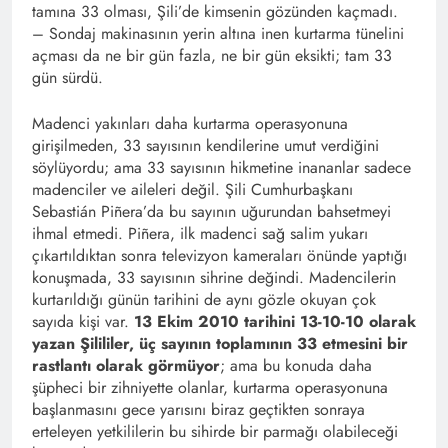
tamına 33 olması, Şili’de kimsenin gözünden kaçmadı.
– Sondaj makinasının yerin altına inen kurtarma tünelini
açması da ne bir gün fazla, ne bir gün eksikti; tam 33
gün sürdü.
Madenci yakınları daha kurtarma operasyonuna
girişilmeden, 33 sayısının kendilerine umut verdiğini
söylüyordu; ama 33 sayısının hikmetine inananlar sadece
madenciler ve aileleri değil. Şili Cumhurbaşkanı
Sebastián Piñera’da bu sayının uğurundan bahsetmeyi
ihmal etmedi. Piñera, ilk madenci sağ salim yukarı
çıkartıldıktan sonra televizyon kameraları önünde yaptığı
konuşmada, 33 sayısının sihrine değindi. Madencilerin
kurtarıldığı günün tarihini de aynı gözle okuyan çok
sayıda kişi var.
13 Ekim 2010 tarihini 13-10-10 olarak
yazan Şilililer, üç sayının toplamının 33 etmesini bir
rastlantı olarak görmüyor
; ama bu konuda daha
şüpheci bir zihniyette olanlar, kurtarma operasyonuna
başlanmasını gece yarısını biraz geçtikten sonraya
erteleyen yetkililerin bu sihirde bir parmağı olabileceği