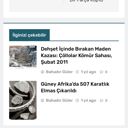
İlginizi çekebilir
Dehşet İçinde Bırakan Maden
Kazası: Çöllolar Kömür Sahası,
Şubat 2011
Bahadır Güler
1 yıl ago
0
Güney Afrika’da 507 Karatlık
Elmas Çıkarıldı
Bahadır Güler
1 yıl ago
0