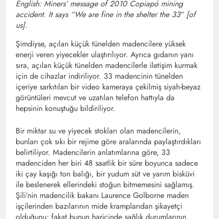
English: Miners’ message of 2010 Copiapó mining
accident. It says “We are fine in the shelter the 33″ [of
us].
Şimdiyse, açılan küçük tünelden madencilere yüksek
enerji veren yiyecekler ulaştırılıyor. Ayrıca gıdanın yanı
sıra, açılan küçük tünelden madencilerle iletişim kurmak
için de cihazlar indiriliyor. 33 madencinin tünelden
içeriye sarkıtılan bir video kameraya çekilmiş siyah-beyaz
görüntüleri mevcut ve uzatılan telefon hattıyla da
hepsinin konuştuğu bildiriliyor.
Bir miktar su ve yiyecek stokları olan madencilerin,
bunları çok sıkı bir rejime göre aralarında paylaştırdıkları
belirtiliyor. Madencilerin anlatımlarına göre, 33
madenciden her biri 48 saatlik bir süre boyunca sadece
iki çay kaşığı ton balığı, bir yudum süt ve yarım bisküvi
ile beslenerek ellerindeki stoğun bitmemesini sağlamış.
Şili’nin madencilik bakanı Laurence Golborne maden
işçilerinden bazılarının mide kramplarıdan şikayetçi
olduğunu; fakat bunun haricinde sağlık durumlarının