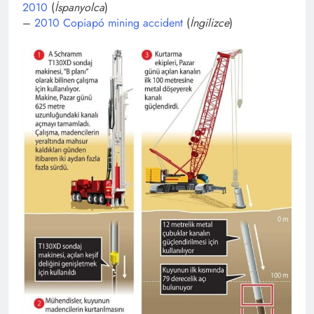
2010
(
İspanyolca
)
–
2010 Copiapó mining accident
(
İngilizce
)