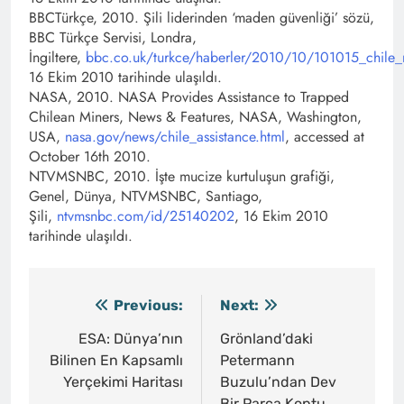
BBCTürkçe, 2010. Şili liderinden ‘maden güvenliği’ sözü,
BBC Türkçe Servisi, Londra,
İngiltere,
bbc.co.uk/turkce/haberler/2010/10/101015_chile_
16 Ekim 2010 tarihinde ulaşıldı.
NASA, 2010. NASA Provides Assistance to Trapped
Chilean Miners, News & Features, NASA, Washington,
USA,
nasa.gov/news/chile_assistance.html
, accessed at
October 16th 2010.
NTVMSNBC, 2010. İşte mucize kurtuluşun grafiği,
Genel, Dünya, NTVMSNBC, Santiago,
Şili,
ntvmsnbc.com/id/25140202
, 16 Ekim 2010
tarihinde ulaşıldı.
Previous:
Next:
Yazı
gezinmesi
ESA: Dünya’nın
Grönland’daki
Bilinen En Kapsamlı
Petermann
Yerçekimi Haritası
Buzulu’ndan Dev
Bir Parça Koptu