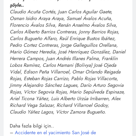
şöyle..
Claudio Acuña Cortés, Juan Carlos Aguilar Gaete,
Osman Isidro Araya Araya, Samuel Ávalos Acuña,
Florencio Ávalos Silva, Renán Anselmo Ávalos Silva,
Carlos Alberto Barrios Contreras, Jonny Barrios Rojas,
Carlos Bugueño Alfaro, Raúl Enrique Bustos Ibáñez,
Pedro Cortez Contreras, Jorge Galleguillos Orellana,
Mario Gómez Heredia, José Henríquez González, Daniel
Herrera Campos, Juan Andrés Illanes Palma, Franklin
Lobos Ramírez, Carlos Mamani (Bolivya) José Ojeda
Vidal, Edison Peña Villarroel, Omar Orlando Reigada
Rojas, Esteban Rojas Carrizo, Pablo Rojas Villacorta,
Jimmy Alejandro Sánchez Lagues, Darío Arturo Segovia
Rojas, Víctor Segovia Rojas, Mario Sepúlveda Espinaze,
Ariel Ticona Yáñez, Luis Alberto Urzúa Irribarren, Alex
Richard Vega Salazar, Richard Villarroel Godoy,
Claudio Yáñez Lagos, Víctor Zamora Bugueño.
Daha fazla bilgi için..
–
Accidente en el yacimiento San José de