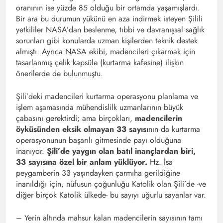
oranının ise yüzde 85 olduğu bir ortamda yaşamışlardı.
Bir ara bu durumun yükünü en aza indirmek isteyen Şilili
yetkililer NASA’dan beslenme, tıbbi ve davranışsal sağlık
sorunları gibi konularda uzman kişilerden teknik destek
almıştı. Ayrıca NASA ekibi, madencileri çıkarmak için
tasarlanmış çelik kapsüle (kurtarma kafesine) ilişkin
önerilerde de bulunmuştu.
Şili’deki madencileri kurtarma operasyonu planlama ve
işlem aşamasında mühendislilk uzmanlarının büyük
çabasını gerektirdi; ama birçokları,
madencilerin
öyküsünden eksik olmayan 33 sayısı
nın da kurtarma
operasyonunun başarılı gitmesinde payı olduğuna
inanıyor.
Şili’de yaygın olan batıl inançlardan biri,
33 sayısına özel bir anlam yüklüyor.
Hz. İsa
peygamberin 33 yaşındayken çarmıha gerildiğine
inanıldığı için, nüfusun çoğunluğu Katolik olan Şili’de -ve
diğer birçok Katolik ülkede- bu sayıyı uğurlu sayanlar var.
– Yerin altında mahsur kalan madencilerin sayısının tamı