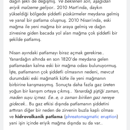
dağın şekli de değişmiş.
Ve beklenen son, aşağıdan
eriyik malzeme geliyor..
2010 Mart’ında, daykın
yükseldiği bölgede şiddetli püskürmeler meydana gelmiş
ve yanal bir patlama oluşmuş. 2010 Nisan’ında, eski
mağma ile yeni mağma bir araya gelmiş ve dağın
zirvesine giden bacada yol alan mağma çok şiddetli bir
şekilde patlamış.
Nisan ayındaki patlamayı biraz açmak gerekirse..
Yanardağın altında en son 1820′de meydana gelen
patlamadan kalma eski bir mağma odası bulunuyormuş.
İşte, patlamanın çok şiddetli olmasının nedeni, mevcut
durumdaki eski mağmatik kütle ile yeni mağmanın
birbirine karışmasıymış. Sonuçta daha fazla gaz üreten
yoğun bir karışım ortaya çıkmış..
Yanardağ şiştiği zaman,
maden suyu içmez. Ee..e, o zaman biriken gaz nereye
gidecek..
Bu gaz etkisi dışında patlamanın şiddetini
arttıran diğer bir neden de zirvenin buzla kaplı olması
ve
hidrovolkanik patlama
(
phreatomagmatic eruption
)
yani işin içinde eriyik mağma dışında su da var..