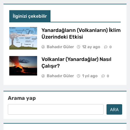
İlginizi çekebilir
Yanardağların (Volkanların) İklim
Üzerindeki Etkisi
Bahadır Güler
12 ay ago
0
Volkanlar (Yanardağlar) Nasıl
Çalışır?
Bahadır Güler
1 yıl ago
0
Arama yap
ARA