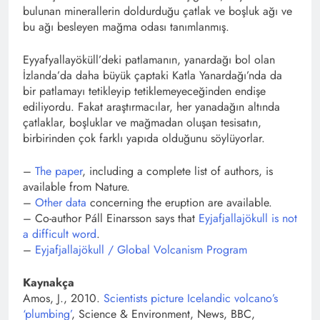
bulunan minerallerin doldurduğu çatlak ve boşluk ağı ve
bu ağı besleyen mağma odası tanımlanmış.
Eyyafyallayöküll’deki patlamanın, yanardağı bol olan
İzlanda’da daha büyük çaptaki Katla Yanardağı’nda da
bir patlamayı tetikleyip tetiklemeyeceğinden endişe
ediliyordu. Fakat araştırmacılar, her yanadağın altında
çatlaklar, boşluklar ve mağmadan oluşan tesisatın,
birbirinden çok farklı yapıda olduğunu söylüyorlar.
–
The paper
, including a complete list of authors, is
available from Nature.
–
Other data
concerning the eruption are available.
– Co-author Páll Einarsson says that
Eyjafjallajökull is not
a difficult word
.
–
Eyjafjallajökull / Global Volcanism Program
Kaynakça
Amos, J., 2010.
Scientists picture Icelandic volcano’s
‘plumbing’
, Science & Environment, News, BBC,