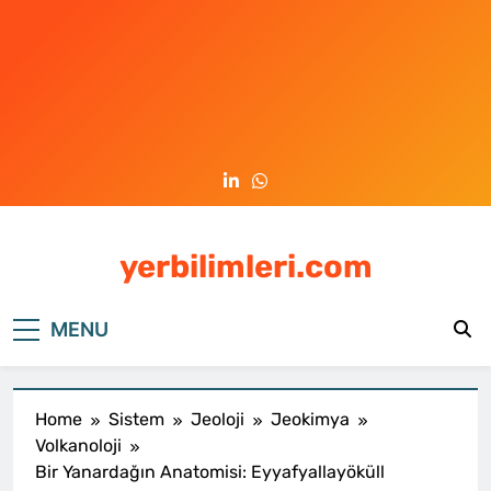
Skip
to
content
yerbilimleri.com
MENU
Home
Sistem
Jeoloji
Jeokimya
Volkanoloji
Bir Yanardağın Anatomisi: Eyyafyallayöküll