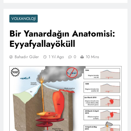
VOLKANOLOJI
Bir Yanardağın Anatomisi:
Eyyafyallayöküll
Bahadır Güler
1 Yıl Ago
0
10 Mins