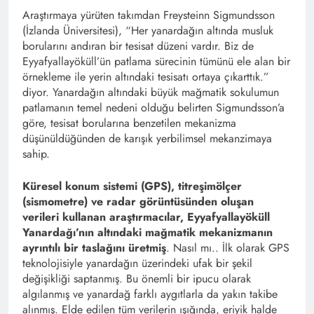
Araştırmaya yürüten takımdan Freysteinn Sigmundsson
(İzlanda Üniversitesi), “Her yanardağın altında musluk
borularını andıran bir tesisat düzeni vardır. Biz de
Eyyafyallayöküll’ün patlama sürecinin tümünü ele alan bir
örnekleme ile yerin altındaki tesisatı ortaya çıkarttık.”
diyor. Yanardağın altındaki büyük mağmatik sokulumun
patlamanın temel nedeni olduğu belirten Sigmundsson’a
göre, tesisat borularına benzetilen mekanizma
düşünüldüğünden de karışık yerbilimsel mekanzimaya
sahip.
Küresel konum sistemi (GPS), titreşimölçer
(sismometre) ve radar görüntüsünden oluşan
verileri kullanan araştırmacılar, Eyyafyallayöküll
Yanardağı’nın altındaki mağmatik mekanizmanın
ayrıntılı bir taslağını üretmiş
. Nasıl mı.. İlk olarak GPS
teknolojisiyle yanardağın üzerindeki ufak bir şekil
değişikliği saptanmış. Bu önemli bir ipucu olarak
algılanmış ve yanardağ farklı aygıtlarla da yakın takibe
alınmış. Elde edilen tüm verilerin ışığında, eriyik halde