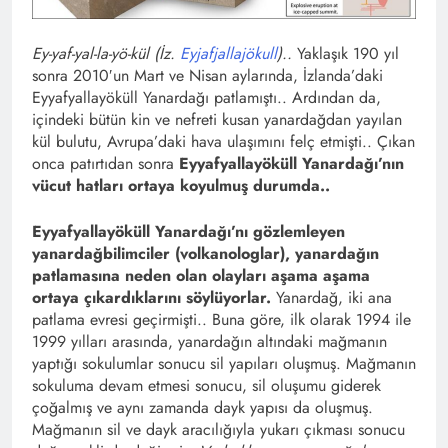
Ey-yaf-yal-la-yö-kül (İz.
Eyjafjallajökull
)..
Yaklaşık 190 yıl
sonra 2010′un Mart ve Nisan aylarında, İzlanda’daki
Eyyafyallayöküll Yanardağı patlamıştı.. Ardından da,
içindeki bütün kin ve nefreti kusan yanardağdan yayılan
kül bulutu, Avrupa’daki hava ulaşımını felç etmişti.. Çıkan
onca patırtıdan sonra
Eyyafyallayöküll Yanardağı’nın
vücut hatları ortaya koyulmuş durumda..
Eyyafyallayöküll Yanardağı’nı gözlemleyen
yanardağbilimciler (volkanologlar), yanardağın
patlamasına neden olan olayları aşama aşama
ortaya çıkardıklarını söylüyorlar.
Yanardağ, iki ana
patlama evresi geçirmişti.. Buna göre, ilk olarak 1994 ile
1999 yılları arasında, yanardağın altındaki mağmanın
yaptığı sokulumlar sonucu sil yapıları oluşmuş. Mağmanın
sokuluma devam etmesi sonucu, sil oluşumu giderek
çoğalmış ve aynı zamanda dayk yapısı da oluşmuş.
Mağmanın sil ve dayk aracılığıyla yukarı çıkması sonucu