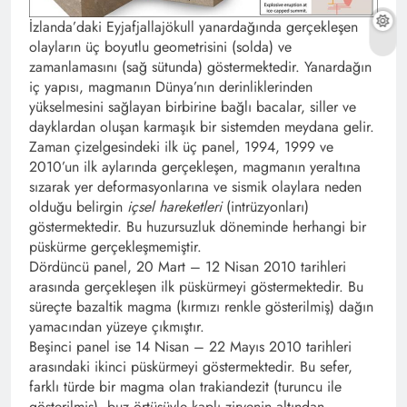
İzlanda’daki Eyjafjallajökull yanardağında gerçekleşen
olayların üç boyutlu geometrisini (solda) ve
zamanlamasını (sağ sütunda) göstermektedir. Yanardağın
iç yapısı, magmanın Dünya’nın derinliklerinden
yükselmesini sağlayan birbirine bağlı bacalar, siller ve
dayklardan oluşan karmaşık bir sistemden meydana gelir.
Zaman çizelgesindeki ilk üç panel, 1994, 1999 ve
2010’un ilk aylarında gerçekleşen, magmanın yeraltına
sızarak yer deformasyonlarına ve sismik olaylara neden
olduğu belirgin
içsel hareketleri
(intrüzyonları)
göstermektedir. Bu huzursuzluk döneminde herhangi bir
püskürme gerçekleşmemiştir.
Dördüncü panel, 20 Mart – 12 Nisan 2010 tarihleri
arasında gerçekleşen ilk püskürmeyi göstermektedir. Bu
süreçte bazaltik magma (kırmızı renkle gösterilmiş) dağın
yamacından yüzeye çıkmıştır.
Beşinci panel ise 14 Nisan – 22 Mayıs 2010 tarihleri
arasındaki ikinci püskürmeyi göstermektedir. Bu sefer,
farklı türde bir magma olan trakiandezit (turuncu ile
gösterilmiş), buz örtüsüyle kaplı zirvenin altından