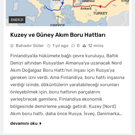
ENERJI
Kuzey ve Güney Akım Boru Hattları
Bahadır Güler
1 yıl ago
0
12 mins
Finlandiya’da hükümete bağlı çevre kuruluşu, Baltık
Denizi altından Rusya’dan Almanya’ya uzanacak Nord
Akım Doğalgaz Boru Hattı’nın inşası için Rusya’ya
gereken izni verdi. Ama Finlandiya, boru hattı inşasına
verdiği izinde, döküntülerin yaratabileceği sorunları
önleyebilmek için, boru hattının parçalarını
yerleştirecek gemilere, Finlandiya ekonomik
bölgesinde demirleme yasağı getirdi. Kuzey (Nord)
Akım boru hattı, daha önce Rusya, İsveç, Danimarka…
devamını oku