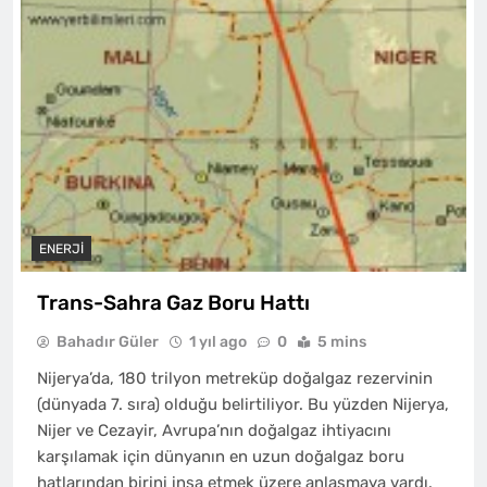
ENERJI
Trans-Sahra Gaz Boru Hattı
Bahadır Güler
1 yıl ago
0
5 mins
Nijerya’da, 180 trilyon metreküp doğalgaz rezervinin
(dünyada 7. sıra) olduğu belirtiliyor. Bu yüzden Nijerya,
Nijer ve Cezayir, Avrupa’nın doğalgaz ihtiyacını
karşılamak için dünyanın en uzun doğalgaz boru
hatlarından birini inşa etmek üzere anlaşmaya vardı.