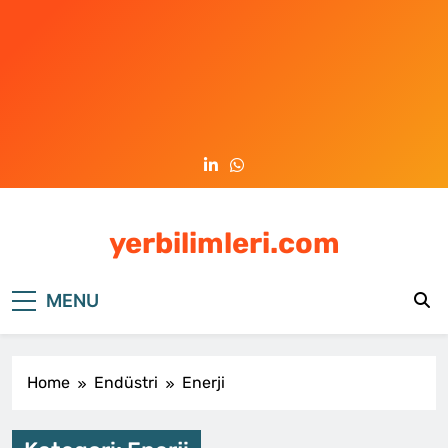
Skip
to
content
yerbilimleri.com
MENU
Home
Endüstri
Enerji