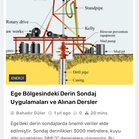
ENERJI
Ege Bölgesindeki Derin Sondaj
Uygulamaları ve Alınan Dersler
Bahadır Güler
1 yıl ago
0
20 mins
Ege’deki derin sondajlarda önemli veriler elde
edilmiştir. Sondaj derinlikleri 3000 metrelere, kuyu
dibi sıcaklıkları 288 °C derecelere ulaşmıştır. Bu