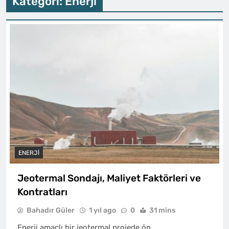
Kategori:
Enerji
ENERJI
Jeotermal Sondajı, Maliyet Faktörleri ve
Kontratları
Bahadır Güler
1 yıl ago
0
31 mins
Enerji amaçlı bir jeotermal projede ön