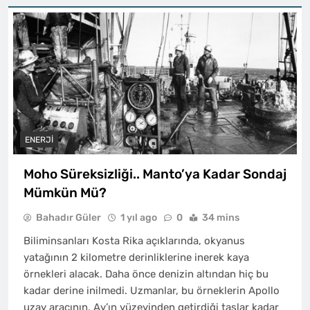
ENERJI
Moho Süreksizliği.. Manto’ya Kadar Sondaj
Mümkün Mü?
Bahadır Güler
1 yıl ago
0
34 mins
Biliminsanları Kosta Rika açıklarında, okyanus
yatağının 2 kilometre derinliklerine inerek kaya
örnekleri alacak. Daha önce denizin altından hiç bu
kadar derine inilmedi. Uzmanlar, bu örneklerin Apollo
uzay aracının, Ay’ın yüzeyinden getirdiği taşlar kadar