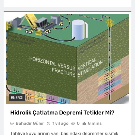
ENERJI
Hidrolik Çatlatma Depremi Tetikler Mi?
Bahadır Güler
1 yıl ago
0
8 mins
Tahliye kuyularının yanı başındaki depremler sismik