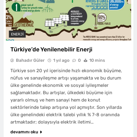
ENERJI
Türkiye’de Yenilenebilir Enerji
Bahadır Güler
1 yıl ago
0
10 mins
Türkiye son 20 yıl içerisinde hızlı ekonomik büyüme,
nüfus ve sanayileşme artışı yaşamakta ve bu durum
ülke genelinde ekonomik ve sosyal iyileşmeler
sağlamaktadır. Bu artışlar, ülkedeki büyüme için
yararlı olmuş ve hem sanayi hem de konut
sektörlerinde talep artışına yol açmıştır. Son yıllarda
ülke genelindeki elektrik talebi yıllık % 7-8 oranında
artmaktadır; dolaysıyla elektrik iletimi…
devamını oku