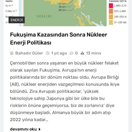
ENERJI
Fukuşima Kazasından Sonra Nükleer
Enerji Politikası
Bahadır Güler
1 yıl ago
0
13 mins
Çernobil’den sonra yaşanan en büyük nükleer felaket
olarak sayılan Fukuşima, Avrupa’nın enerji
politikalarında bir dönüm noktası oldu. Avrupa Birliği
(AB), nükleer enerjiden vazgeçilmesi konusunda ikiye
bölündü. Zira Avrupalı politikacılar, ‘yüksek
teknolojiye sahip Japonya gibi bir ülke bile bu
risklerin önüne geçemiyorsa, biz de zorlanırız’ diye
düşünmeye başladı. Almanya büyük bir adım atıp
2022 yılına kadar…
devamını oku