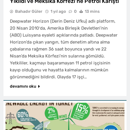
Yıkıldı ve Meksika Körfezi’ne Petrol Karıştı
Bahadır Güler
1 yıl ago
0
13 mins
Deepwater Horizon (Derin Deniz Ufku) adlı platform,
20 Nisan 2010′da, Amerika Birleşik Devletleri’nin
(ABD) Luisyana eyaleti açıklarında patladı. Deepwater
Horizon’da çıkan yangın, tüm denetim altına alma
çabalarına rağmen 36 saat boyunca yandı ve 22
Nisan’da Meksika Körfezi’nin sularına gömüldü.
Yetkililer, kaçmayı başaramayan 11 petrol işçisinin
kayıp olduğunu ve hayatta kalmalarının mümkün
görünmediğini bildirdi. Olayda 17 işçi…
devamını oku