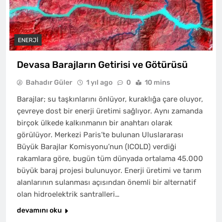
ENERJI
Devasa Barajların Getirisi ve Götürüsü
Bahadır Güler
1 yıl ago
0
10 mins
Barajlar; su taşkınlarını önlüyor, kuraklığa çare oluyor,
çevreye dost bir enerji üretimi sağlıyor. Aynı zamanda
birçok ülkede kalkınmanın bir anahtarı olarak
görülüyor. Merkezi Paris’te bulunan Uluslararası
Büyük Barajlar Komisyonu’nun (ICOLD) verdiği
rakamlara göre, bugün tüm dünyada ortalama 45.000
büyük baraj projesi bulunuyor. Enerji üretimi ve tarım
alanlarının sulanması açısından önemli bir alternatif
olan hidroelektrik santralleri…
devamını oku