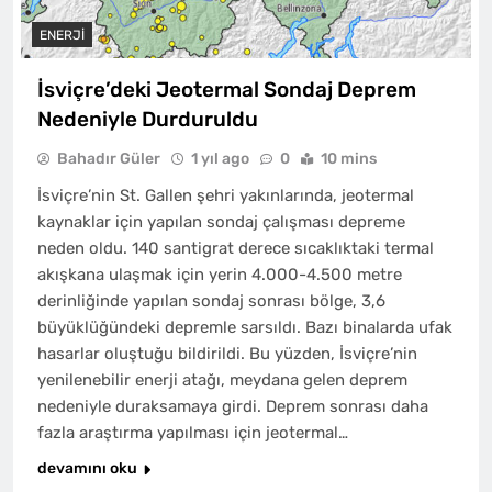
ENERJI
İsviçre’deki Jeotermal Sondaj Deprem
Nedeniyle Durduruldu
Bahadır Güler
1 yıl ago
0
10 mins
İsviçre’nin St. Gallen şehri yakınlarında, jeotermal
kaynaklar için yapılan sondaj çalışması depreme
neden oldu. 140 santigrat derece sıcaklıktaki termal
akışkana ulaşmak için yerin 4.000-4.500 metre
derinliğinde yapılan sondaj sonrası bölge, 3,6
büyüklüğündeki depremle sarsıldı. Bazı binalarda ufak
hasarlar oluştuğu bildirildi. Bu yüzden, İsviçre’nin
yenilenebilir enerji atağı, meydana gelen deprem
nedeniyle duraksamaya girdi. Deprem sonrası daha
fazla araştırma yapılması için jeotermal…
devamını oku